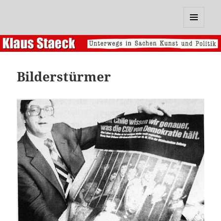
Klaus Staeck
MENÜ
UND
WIDGETS
Bilderstürmer