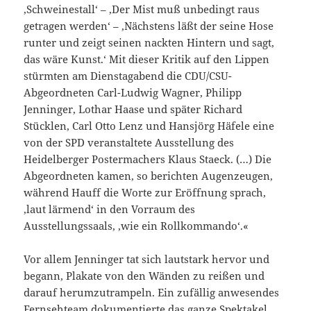
‚Schweinestall‘ – ‚Der Mist muß unbedingt raus
getragen werden‘ – ‚Nächstens läßt der seine Hose
runter und zeigt seinen nackten Hintern und sagt,
das wäre Kunst.‘ Mit dieser Kritik auf den Lippen
stürmten am Dienstagabend die CDU/CSU-
Abgeordneten Carl-Ludwig Wagner, Philipp
Jenninger, Lothar Haase und später Richard
Stücklen, Carl Otto Lenz und Hansjörg Häfele eine
von der SPD veranstaltete Ausstellung des
Heidelberger Postermachers Klaus Staeck. (…) Die
Abgeordneten kamen, so berichten Augenzeugen,
während Hauff die Worte zur Eröffnung sprach,
‚laut lärmend‘ in den Vorraum des
Ausstellungssaals, ‚wie ein Rollkommando‘.«
Vor allem Jenninger tat sich lautstark hervor und
begann, Plakate von den Wänden zu reißen und
darauf herumzutrampeln. Ein zufällig anwesendes
Fernsehteam dokumentierte das ganze Spektakel.