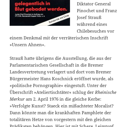
Diktator General
Pinochet und Franz
Josef Strauß
während eines
Chilebesuches vor
einem Denkmal mit der verräterischen Inschrift
»Unsern Ahnen«.
Strauß hatte übrigens die Ausstellung, die aus der
Parlamentarischen Gesellschaft in die Bremer
Landesvertretung verlagert und dort vom Bremer
Bürgermeister Hans Koschnick eröffnet wurde, als
»politische Pornographie« eingestuft. Unter der
Überschrift »Ateliertischtäter« schlug der
Rheinische
Merkur
am 2. April 1976 in die gleiche Kerbe:
»Verfolgte Kunst? Staeck ein mißachteter Moralist?
Dann könnte man die krankhaften Pamphlete der
totalitären Hetze von vorgestern mit den gleichen
Prädikaten behängen. Hier ist mit Schere, Leimtopf,