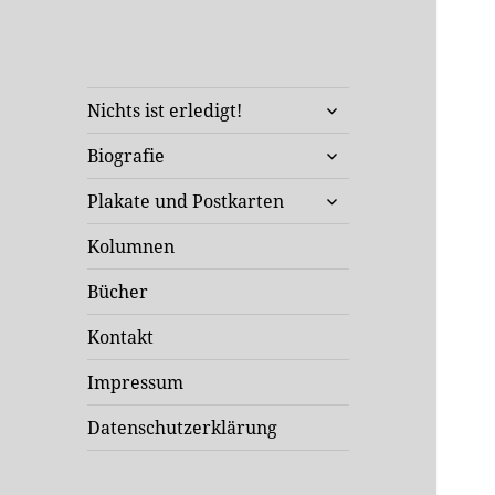
Klaus Staeck
untermenü
Unterwegs in Sachen Kunst
Nichts ist erledigt!
öffnen
und Politik
untermenü
Biografie
öffnen
untermenü
Plakate und Postkarten
öffnen
Kolumnen
Bücher
Kontakt
Impressum
Datenschutzerklärung