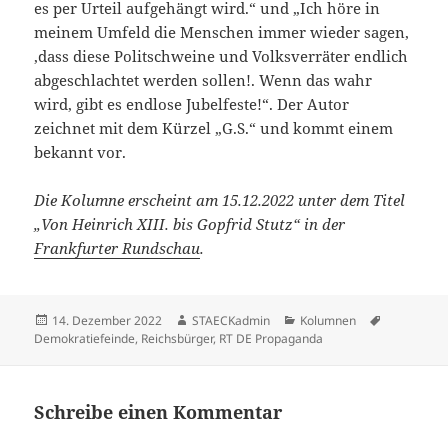
es per Urteil aufgehängt wird.“ und „Ich höre in
meinem Umfeld die Menschen immer wieder sagen,
‚dass diese Politschweine und Volksverräter endlich
abgeschlachtet werden sollen!. Wenn das wahr
wird, gibt es endlose Jubelfeste!“. Der Autor
zeichnet mit dem Kürzel „G.S.“ und kommt einem
bekannt vor.
Die Kolumne erscheint am 15.12.2022 unter dem Titel
„Von Heinrich XIII. bis Gopfrid Stutz“ in der
Frankfurter Rundschau
.
Veröffentlicht
Autor
Kategorien
Schlagwört
14. Dezember 2022
STAECKadmin
Kolumnen
am
Demokratiefeinde
,
Reichsbürger
,
RT DE Propaganda
Schreibe einen Kommentar