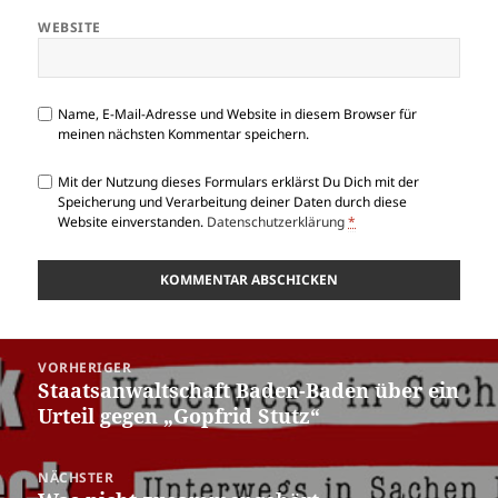
WEBSITE
Name, E-Mail-Adresse und Website in diesem Browser für
meinen nächsten Kommentar speichern.
Mit der Nutzung dieses Formulars erklärst Du Dich mit der
Speicherung und Verarbeitung deiner Daten durch diese
Website einverstanden.
Datenschutzerklärung
*
Beitragsnavigation
VORHERIGER
Staatsanwaltschaft Baden-Baden über ein
Vorheriger
Urteil gegen „Gopfrid Stutz“
Beitrag:
NÄCHSTER