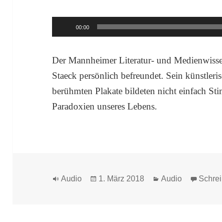
Audio-
00:00
Player
Der Mannheimer Literatur- und Medienwissen
Staeck persönlich befreundet. Sein künstler
berühmten Plakate bildeten nicht einfach Sti
Paradoxien unseres Lebens.
Format
Veröffentlicht
Kategorien
Audio
1. März 2018
Audio
Schre
am