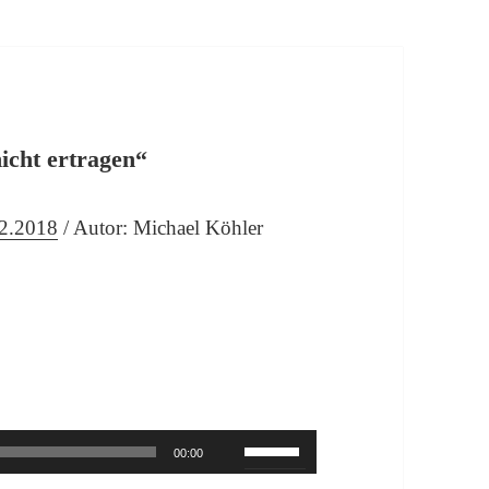
icht ertragen“
.2.2018
/ Autor: Michael Köhler
dio-
yer
Pfeiltasten
00:00
Hoch/Runter