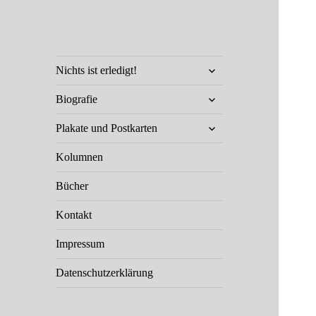
Klaus Staeck
untermenü
Unterwegs in Sachen Kunst und
Nichts ist erledigt!
öffnen
Politik
untermenü
Biografie
öffnen
untermenü
Plakate und Postkarten
öffnen
Kolumnen
Bücher
Kontakt
Impressum
Datenschutzerklärung