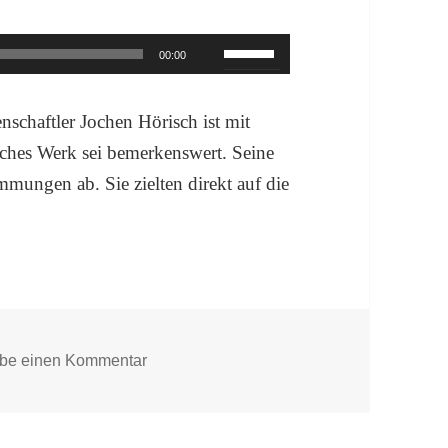
Pfeiltasten
00:00
Hoch/Runter
benutzen,
schaftler Jochen Hörisch ist mit
um
isches Werk sei bemerkenswert. Seine
die
mmungen ab. Sie zielten direkt auf die
Lautstärke
zu
regeln.
zu „Staeck trifft die Paradoxien des Lebens
ibe einen Kommentar