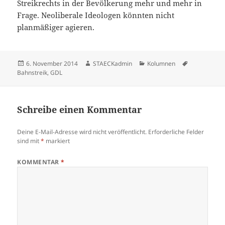
Streikrechts in der Bevölkerung mehr und mehr in
Frage. Neoliberale Ideologen könnten nicht
planmäßiger agieren.
Veröffentlicht
Autor
Kategorien
Schlagwörte
6. November 2014
STAECKadmin
Kolumnen
am
Bahnstreik
,
GDL
Schreibe einen Kommentar
Deine E-Mail-Adresse wird nicht veröffentlicht.
Erforderliche Felder
sind mit
*
markiert
KOMMENTAR
*