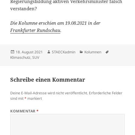
Regierungsbildung aktiven Verkehrsminister falsch
verstanden?
Die Kolumne erschien am 19.08.2021 in der
Frankfurter Rundschau
.
Veröffentlicht
Autor
Kategorien
Schlagwörter
18. August 2021
STAECKadmin
Kolumnen
am
Klimaschutz
,
SUV
Schreibe einen Kommentar
Deine E-Mail-Adresse wird nicht veröffentlicht.
Erforderliche Felder
sind mit
*
markiert
KOMMENTAR
*