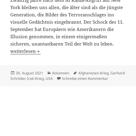
Zwanzig Jahre nach dem Al Kaida-Angriff auf New
York bleiben uns allen, die älter sind als die jüngste
Generation, die Bilder des Terroranschlages ins
visuelle Gedächtnis eingebrannt. Der Schock des 11.
September hat Europäern wie Amerikanern die
Illusion genommen, in einem einigermaßen
sicheren, unantastbaren Teil der Welt zu leben.
„War on terror“ – endgültig gescheitert
weiterlesen
Veröffentlicht
Kategorien
Schlagwörter
30. August 2021
Kolumnen
Afghanistan-Krieg
,
Gerhard
am
zu „War on terro
Schröder
,
Irak-Krieg
,
USA
Schreibe einen Kommentar