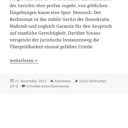
des Gerichts eher profan zugeht, von göttlichen
Eingebungen kaum eine Spur. Dennoch: Der
Rechtsstaat ist das stabile Gerüst der Demokratie,
Maßstab und zugleich Garantie für den Anspruch
auf staatliche Gerechtigkeit. Darüber hinaus
verspricht der juristische Instanzenweg die
Überprüfbarkeit einmal gefällter Urteile.
Höhere Gewalt
weiterlesen
Veröffentlicht
Kategorien
Schlagwörter
21. November 2013
Kolumnen
EuGH Bahnurteil
am
zu Höhere Gewalt
2013
Schreibe einen Kommentar