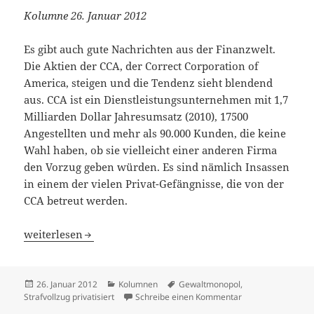
Kolumne 26. Januar 2012
Es gibt auch gute Nachrichten aus der Finanzwelt.
Die Aktien der CCA, der Correct Corporation of
America, steigen und die Tendenz sieht blendend
aus. CCA ist ein Dienstleistungsunternehmen mit 1,7
Milliarden Dollar Jahresumsatz (2010), 17500
Angestellten und mehr als 90.000 Kunden, die keine
Wahl haben, ob sie vielleicht einer anderen Firma
den Vorzug geben würden. Es sind nämlich Insassen
in einem der vielen Privat-Gefängnisse, die von der
CCA betreut werden.
Das privatisierte Gewaltmonopol
weiterlesen
Veröffentlicht
Kategorien
Schlagwörter
26. Januar 2012
Kolumnen
Gewaltmonopol
,
am
zu Das privatisie
Strafvollzug privatisiert
Schreibe einen Kommentar