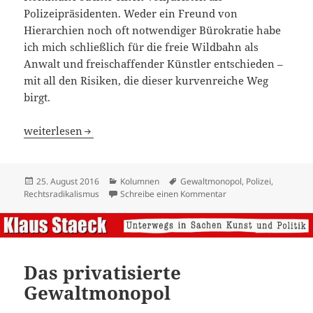
Polizeipräsidenten. Weder ein Freund von
Hierarchien noch oft notwendiger Bürokratie habe
ich mich schließlich für die freie Wildbahn als
Anwalt und freischaffender Künstler entschieden –
mit all den Risiken, die dieser kurvenreiche Weg
birgt.
Freund und Helfer
weiterlesen
Veröffentlicht
Kategorien
Schlagwörter
25. August 2016
Kolumnen
Gewaltmonopol
,
Polizei
,
am
zu Freund und Helfer
Rechtsradikalismus
Schreibe einen Kommentar
Das privatisierte
Gewaltmonopol