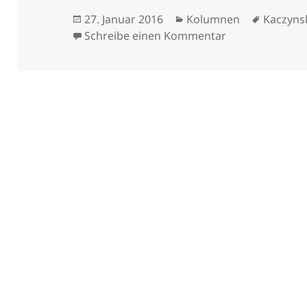
Veröffentlicht
Kategorien
Schlagw
27. Januar 2016
Kolumnen
Kaczyns
am
zu Der polnisc
Schreibe einen Kommentar