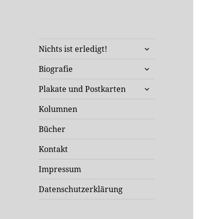
Klaus Staeck
untermenü
Unterwegs in Sachen Kunst
Nichts ist erledigt!
öffnen
und Politik
untermenü
Biografie
öffnen
untermenü
Plakate und Postkarten
öffnen
Kolumnen
Bücher
Kontakt
Impressum
Datenschutzerklärung