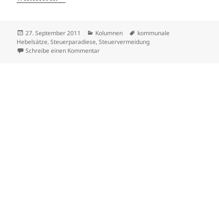
Veröffentlicht
Kategorien
Schlagwörter
27. September 2011
Kolumnen
kommunale
am
Hebelsätze
,
Steuerparadiese
,
Steuervermeidung
zu Von Zossen lernen
Schreibe einen Kommentar