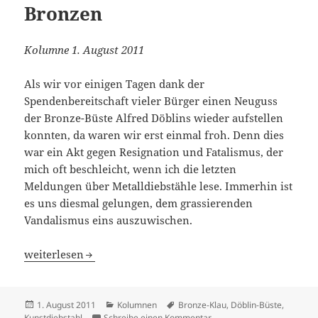
Bronzen
Kolumne 1. August 2011
Als wir vor einigen Tagen dank der
Spendenbereitschaft vieler Bürger einen Neuguss
der Bronze-Büste Alfred Döblins wieder aufstellen
konnten, da waren wir erst einmal froh. Denn dies
war ein Akt gegen Resignation und Fatalismus, der
mich oft beschleicht, wenn ich die letzten
Meldungen über Metalldiebstähle lese. Immerhin ist
es uns diesmal gelungen, dem grassierenden
Vandalismus eins auszuwischen.
Vom Verschwinden der Bronzen
weiterlesen
Veröffentlicht
Kategorien
Schlagwörter
1. August 2011
Kolumnen
Bronze-Klau
,
Döblin-Büste
,
am
zu Vom Verschwinden der 
Kunstdiebstahl
Schreibe einen Kommentar