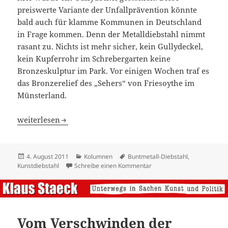
preiswerte Variante der Unfallprävention könnte
bald auch für klamme Kommunen in Deutschland
in Frage kommen. Denn der Metalldiebstahl nimmt
rasant zu. Nichts ist mehr sicher, kein Gullydeckel,
kein Kupferrohr im Schrebergarten keine
Bronzeskulptur im Park. Vor einigen Wochen traf es
das Bronzerelief des „Sehers“ von Friesoythe im
Münsterland.
Bronzezeit
weiterlesen
Veröffentlicht
Kategorien
Schlagwörter
4. August 2011
Kolumnen
Buntmetall-Diebstahl
,
am
zu Bronzezeit
Kunstdiebstahl
Schreibe einen Kommentar
Vom Verschwinden der