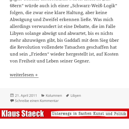
68ern“ würde auch ich einer „Schwarz-Weiß-Logik“
folgen, die zwar eine klare Haltung, aber keine
Abwägung und Zweifel erkennen ließe. Was mich
allerdings verwundert ist eine Debatte, die im Falle
Libyen solange abwägt und abwartet, bis es nichts
mehr abzuwägen gibt, bis Gaddafi mit dem Sieg über
die Revolution vollendete Tatsachen geschaffen hat
und sein „Frieden“ wieder hergestellt ist, auf Kosten
von Freiheit und Leben seiner Gegner.
Frieden ohne Freiheit?
weiterlesen
Veröffentlicht
Kategorien
Schlagwörter
21. April 2011
Kolumnen
Libyen
am
zu Frieden ohne Freiheit?
Schreibe einen Kommentar