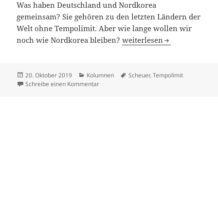
Was haben Deutschland und Nordkorea
gemeinsam? Sie gehören zu den letzten Ländern der
Welt ohne Tempolimit. Aber wie lange wollen wir
Kein tabu für Tempolimit
noch wie Nordkorea bleiben?
weiterlesen
Veröffentlicht
Kategorien
Schlagwörter
20. Oktober 2019
Kolumnen
Scheuer
,
Tempolimit
am
zu Kein tabu für Tempolimit
Schreibe einen Kommentar