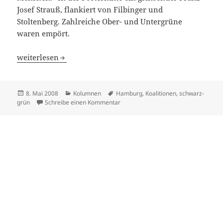
Josef Strauß, flankiert von Filbinger und
Stoltenberg. Zahlreiche Ober- und Untergrüne
waren empört.
Grün-Schwarz
weiterlesen
Veröffentlicht
Kategorien
Schlagwörter
8. Mai 2008
Kolumnen
Hamburg
,
Koalitionen
,
schwarz-
am
zu Grün-Schwarz
grün
Schreibe einen Kommentar