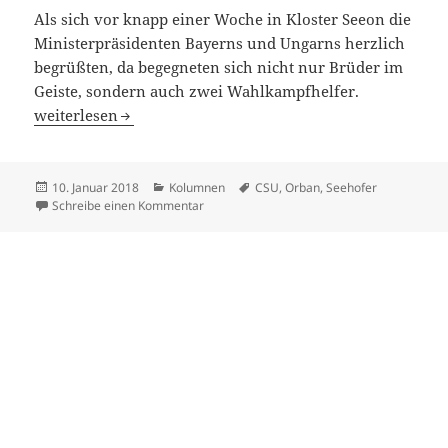
Als sich vor knapp einer Woche in Kloster Seeon die
Ministerpräsidenten Bayerns und Ungarns herzlich
begrüßten, da begegneten sich nicht nur Brüder im
Geiste, sondern auch zwei Wahlkampfhelfer.
Einzigartige Waffenbrüder
weiterlesen
Veröffentlicht
Kategorien
Schlagwörter
10. Januar 2018
Kolumnen
CSU
,
Orban
,
Seehofer
am
zu Einzigartige Waffenbrüder
Schreibe einen Kommentar