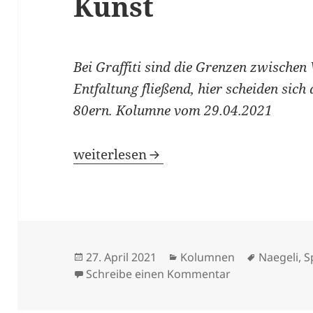
Kunst
Bei Graffiti sind die Grenzen zwischen
Entfaltung fließend, hier scheiden sich 
80ern. Kolumne vom 29.04.2021
Zwischen Vandalismus und Kunst
weiterlesen
Veröffentlicht
Kategorien
Schlagwör
27. April 2021
Kolumnen
Naegeli
,
S
am
zu Zwischen Va
Schreibe einen Kommentar