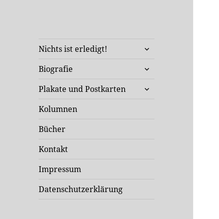
Klaus Staeck
untermenü
Unterwegs in Sachen Kunst
Nichts ist erledigt!
öffnen
und Politik
untermenü
Biografie
öffnen
untermenü
Plakate und Postkarten
öffnen
Kolumnen
Bücher
Kontakt
Impressum
Datenschutzerklärung