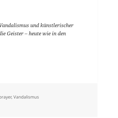
 Vandalismus und künstlerischer
die Geister – heute wie in den
ter
prayer
,
Vandalismus
ndalismus und Kunst