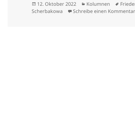
Veröffentlicht
Kategorien
Schla
12. Oktober 2022
Kolumnen
Friede
am
Scherbakowa
Schreibe einen Kommenta