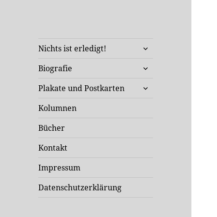
Klaus Staeck
untermenü
Unterwegs in Sachen Kunst
Nichts ist erledigt!
öffnen
und Politik
untermenü
Biografie
öffnen
untermenü
Plakate und Postkarten
öffnen
Kolumnen
Bücher
Kontakt
Impressum
Datenschutzerklärung