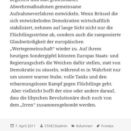
Abwehrmaßnahmen gemeinsame
Aufnahmeverfahren entwickeln. Wenn Brüssel die
sich entwickelnden Demokratien wirtschaftlich
stabilisiert, nehmen auf lange Sicht nicht nur die
Flüchtlingsströme ab, sondern auch die ramponierte
Glaubwürdigkeit der europäischen
„Wertegemeinschaft“ wieder zu. Auf ihrem
heutigen Sondergipfel könnten Europas Staats- und
Regierungschefs die Weichen dafür stellen, statt von
Demokratie zu säuseln, während es in Wahrheit nur
um unsere warme Stube, volle Tanks und den
erbarmungslosen Kampf gegen Flüchtlinge geht.
Aber vielleicht hofft der eine oder andere darauf,
dass die libyschen Revolutionäre doch noch von
dem „Irren“ zusammengebombt werden.
Veröffentlicht
Autor
Kategorien
Schlagwörter
7. April 2011
STAECKadmin
Kolumnen
Frontex
am