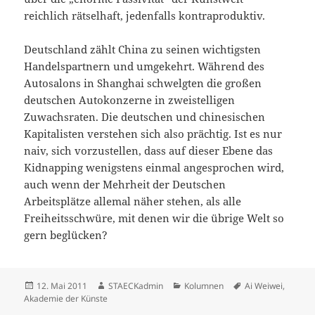
reichlich rätselhaft, jedenfalls kontraproduktiv.
Deutschland zählt China zu seinen wichtigsten
Handelspartnern und umgekehrt. Während des
Autosalons in Shanghai schwelgten die großen
deutschen Autokonzerne in zweistelligen
Zuwachsraten. Die deutschen und chinesischen
Kapitalisten verstehen sich also prächtig. Ist es nur
naiv, sich vorzustellen, dass auf dieser Ebene das
Kidnapping wenigstens einmal angesprochen wird,
auch wenn der Mehrheit der Deutschen
Arbeitsplätze allemal näher stehen, als alle
Freiheitsschwüre, mit denen wir die übrige Welt so
gern beglücken?
Veröffentlicht
Autor
Kategorien
Schlagwörter
12. Mai 2011
STAECKadmin
Kolumnen
Ai Weiwei
,
am
Akademie der Künste