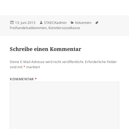
Veröffentlicht
Autor
Kategorien
Schlagwörter
13. Juni 2013
STAECKadmin
Kolumnen
am
Freihandelsabkommen
,
Künstlersozialkasse
Schreibe einen Kommentar
Deine E-Mail-Adresse wird nicht veröffentlicht.
Erforderliche Felder
sind mit
*
markiert
KOMMENTAR
*