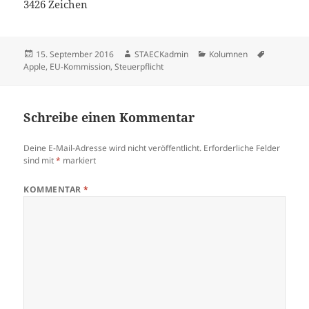
3426 Zeichen
Veröffentlicht
Autor
Kategorien
Schlagwör
15. September 2016
STAECKadmin
Kolumnen
am
Apple
,
EU-Kommission
,
Steuerpflicht
Schreibe einen Kommentar
Deine E-Mail-Adresse wird nicht veröffentlicht.
Erforderliche Felder
sind mit
*
markiert
KOMMENTAR
*