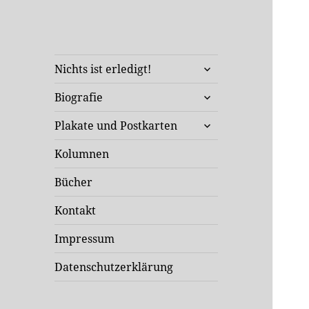
Klaus Staeck
untermenü
Unterwegs in Sachen Kunst
Nichts ist erledigt!
öffnen
und Politik
untermenü
Biografie
öffnen
untermenü
Plakate und Postkarten
öffnen
Kolumnen
Bücher
Kontakt
Impressum
Datenschutzerklärung