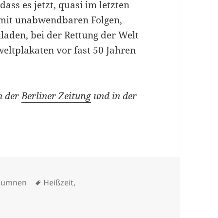
dass es jetzt, quasi im letzten
mit unabwendbaren Folgen,
aden, bei der Rettung der Welt
weltplakaten vor fast 50 Jahren
n der
Berliner Zeitung
und in der
tegorien
Schlagwörter
lumnen
Heißzeit
,