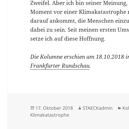
Zweifel. Aber ich bin seiner Meinung, 
Moment vor einer Klimakatastrophe 
darauf ankommt, die Menschen einzul
dabei zu sein. Seit meinen ersten Um
setze ich auf diese Hoffnung.
Die Kolumne erschien am 18.10.2018 i
Frankfurter Rundschau
.
Veröffentlicht
Autor
Ka
17. Oktober 2018
STAECKadmin
Ko
am
Klimakatastrophe