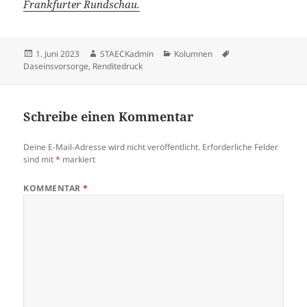
Frankfurter Rundschau.
Veröffentlicht
Autor
Kategorien
Schlagwörter
1. Juni 2023
STAECKadmin
Kolumnen
am
Daseinsvorsorge
,
Renditedruck
Schreibe einen Kommentar
Deine E-Mail-Adresse wird nicht veröffentlicht.
Erforderliche Felder
sind mit
*
markiert
KOMMENTAR
*