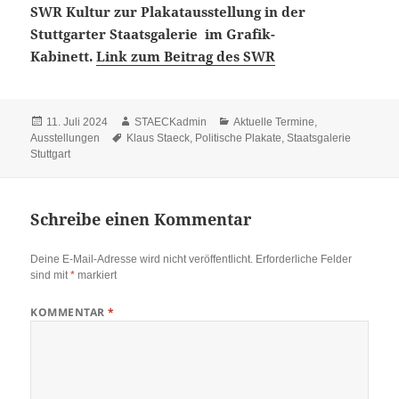
SWR Kultur zur Plakatausstellung in der
Stuttgarter Staatsgalerie im Grafik-
Kabinett.
Link zum Beitrag des SWR
Veröffentlicht
Autor
Kategorien
11. Juli 2024
STAECKadmin
Aktuelle Termine
,
am
Schlagwörter
Ausstellungen
Klaus Staeck
,
Politische Plakate
,
Staatsgalerie
Stuttgart
Schreibe einen Kommentar
Deine E-Mail-Adresse wird nicht veröffentlicht.
Erforderliche Felder
sind mit
*
markiert
KOMMENTAR
*