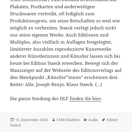
Plakaten, Postkarten und anderweitigen
Druckwaren vertreibt, oft lediglich zum
Produktionspreis, um seine Botschaften so weit wie
möglich zu verbreiten. Staeck verlegt jedoch nicht
nur seine eigenen Werke. Auch Editionen und
Multiples, also vielfach in Auflagen festgelegter,
limitierter Anzahlen reproduzierte Kunstwerke
anderer Künstlerinnen und Künstler lassen sich bis
heute bei Edition Staeck erwerben. Bewegt sich der
Mauszeiger auf der Webseite des Editionsverlags auf
den Menüpunkt „Künstler*innen“ erscheinen drei
Reiter: Alle, Joseph Beuys, Klaus Staeck. (…)
Die ganze Sendung des DLF
finden Sie hier
.
Veröffentlicht
Autor
Kategorien
Schlagwörter
15. Dezember 2024
STAECKadmin
Audio
Edition
am
Staeck