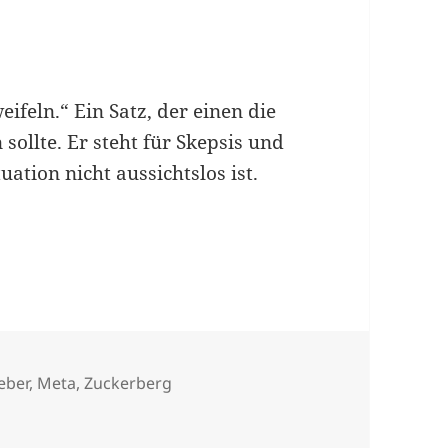
ifeln.“ Ein Satz, der einen die
sollte. Er steht für Skepsis und
uation nicht aussichtslos ist.
rter
eber
,
Meta
,
Zuckerberg
?