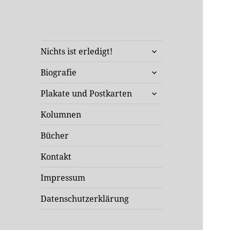
Klaus Staeck
untermenü
Unterwegs in Sachen Kunst
Nichts ist erledigt!
öffnen
und Politik
untermenü
Biografie
öffnen
untermenü
Plakate und Postkarten
öffnen
Kolumnen
Bücher
Kontakt
Impressum
Datenschutzerklärung