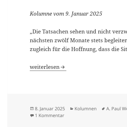
Kolumne vom 9. Januar 2025
„Die Tatsachen sehen und nicht verzwe
nächsten zwölf Monate stets begleiten 
zugleich für die Hoffnung, dass die Sit
2025 – Jahr der Zuversicht ?
weiterlesen
Veröffentlicht
Kategorien
Schlagwö
8. Januar 2025
Kolumnen
A. Paul W
am
zu 2025 – Jahr der Zuversicht 
1 Kommentar