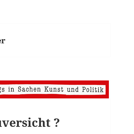
er
uversicht ?