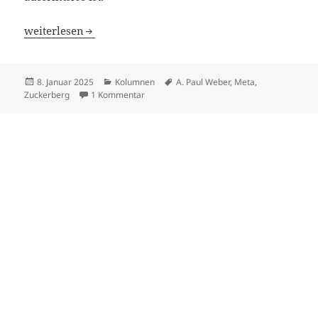
2025 – Jahr der Zuversicht ?
weiterlesen
Veröffentlicht
Kategorien
Schlagwörter
8. Januar 2025
Kolumnen
A. Paul Weber
,
Meta
,
am
zu 2025 – Jahr der Zuversicht ?
Zuckerberg
1 Kommentar