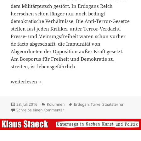
dem Militärputsch gestört. In Erdogans Reich
herrschen schon länger nur noch bedingt
demokratische Verhältnisse. Die Anti-Terror-Gesetze
stellen fast jeden Kritiker unter Terror-Verdacht.
Presse- und Meinungsfreiheit waren schon vorher
de facto abgeschafft, die Immunität von
Abgeordneten der Opposition außer Kraft gesetzt.
Am Bosporus für Freiheit und Demokratie zu
streiten, ist lebensgefährlich.
Jubeltürken
weiterlesen
Veröffentlicht
Kategorien
Schlagwörter
28. Juli 2016
Kolumnen
Erdogan
,
Türkei Staatsterror
am
zu Jubeltürken
Schreibe einen Kommentar