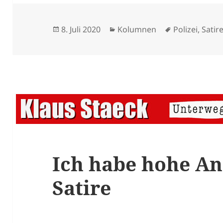
Veröffentlicht
Kategorien
Schlagwörte
8. Juli 2020
Kolumnen
Polizei
,
Satir
am
Ich habe hohe An
Satire