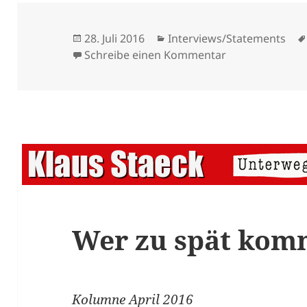
Veröffentlicht
Kategorien
28. Juli 2016
Interviews/Statements
am
zu Ich habe hoh
Schreibe einen Kommentar
Wer zu spät kom
Kolumne April 2016