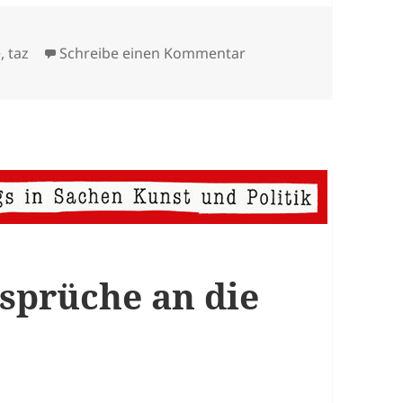
r
zu Freund und Helfer
e
,
taz
Schreibe einen Kommentar
sprüche an die