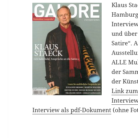
Klaus St
Hamburg
Interview
und über
Satire“. 
Ausstell
ALLE Mult
der Samm
der Küns
Link zum
Intervie
Interview als pdf-Dokument
(ohne Fo