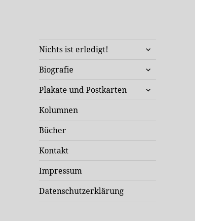
Klaus Staeck
untermenü
Unterwegs in Sachen Kunst
Nichts ist erledigt!
öffnen
und Politik
untermenü
Biografie
öffnen
untermenü
Plakate und Postkarten
öffnen
Kolumnen
Bücher
Kontakt
Impressum
Datenschutzerklärung