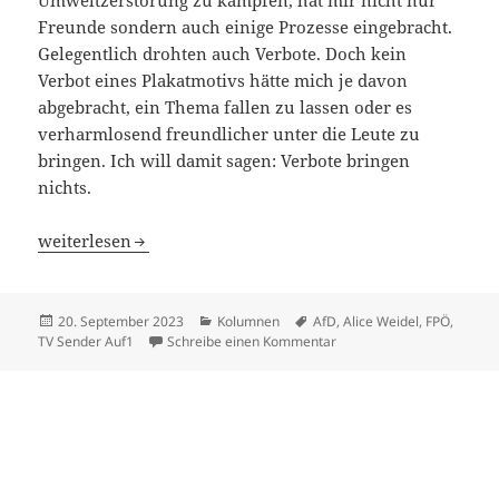
Umweltzerstörung zu kämpfen, hat mir nicht nur
Freunde sondern auch einige Prozesse eingebracht.
Gelegentlich drohten auch Verbote. Doch kein
Verbot eines Plakatmotivs hätte mich je davon
abgebracht, ein Thema fallen zu lassen oder es
verharmlosend freundlicher unter die Leute zu
bringen. Ich will damit sagen: Verbote bringen
nichts.
„Großangriff aufs Medien-Kartell“
weiterlesen
Veröffentlicht
Kategorien
Schlagwörter
20. September 2023
Kolumnen
AfD
,
Alice Weidel
,
FPÖ
,
am
zu „Großangriff aufs Medie
TV Sender Auf1
Schreibe einen Kommentar