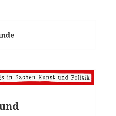
unde
 und