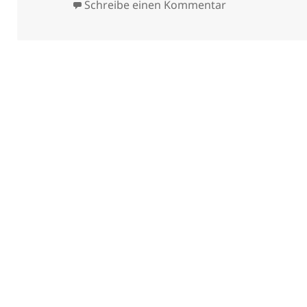
am
zu Friedensfre
Schreibe einen Kommentar