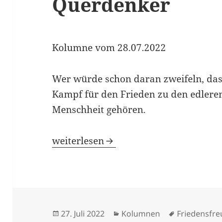
Querdenker
Kolumne vom 28.07.2022
Wer würde schon daran zweifeln, das
Kampf für den Frieden zu den edleren
Menschheit gehören.
Friedensfreunde und Querdenker
weiterlesen
Veröffentlicht
Kategorien
Schlagwört
27. Juli 2022
Kolumnen
Friedensfr