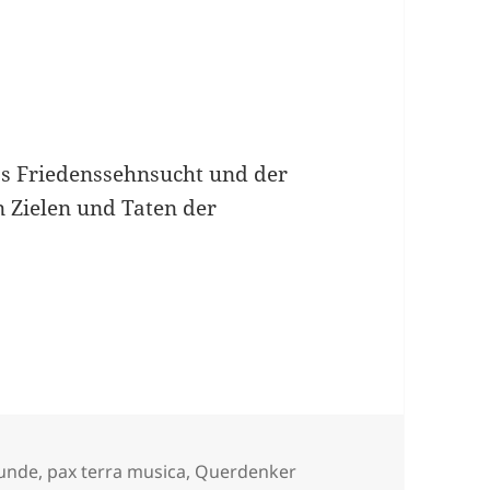
s Friedenssehnsucht und der
 Zielen und Taten der
er
eunde
,
pax terra musica
,
Querdenker