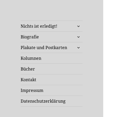
Klaus Staeck
untermenü
Unterwegs in Sachen Kunst
Nichts ist erledigt!
öffnen
und Politik
untermenü
Biografie
öffnen
untermenü
Plakate und Postkarten
öffnen
Kolumnen
Bücher
Kontakt
Impressum
Datenschutzerklärung