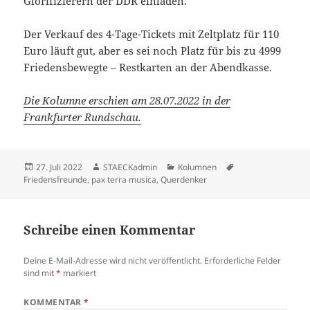
Glorifizierern der DDR einladen.
Der Verkauf des 4-Tage-Tickets mit Zeltplatz für 110
Euro läuft gut, aber es sei noch Platz für bis zu 4999
Friedensbewegte – Restkarten an der Abendkasse.
Die Kolumne erschien am 28.07.2022 in der
Frankfurter Rundschau.
Veröffentlicht
Autor
Kategorien
Schlagwörter
27. Juli 2022
STAECKadmin
Kolumnen
am
Friedensfreunde
,
pax terra musica
,
Querdenker
Schreibe einen Kommentar
Deine E-Mail-Adresse wird nicht veröffentlicht.
Erforderliche Felder
sind mit
*
markiert
KOMMENTAR
*