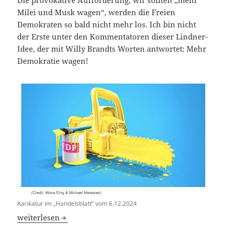
Die provokative Aufforderung, wir sollten „mehr
Milei und Musk wagen“, werden die Freien
Demokraten so bald nicht mehr los. Ich bin nicht
der Erste unter den Kommentatoren dieser Lindner-
Idee, der mit Willy Brandts Worten antwortet: Mehr
Demokratie wagen!
Karikatur im „Handelsblatt“ vom 6.12.2024
Mehr Demokratie statt Kettensäge
weiterlesen