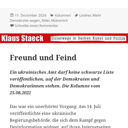
Veröffentlicht
Kategorien
Schlagwörter
11. Dezember 2024
Kolumnen
Lindner
,
Mehr
am
Demokratie wagen
,
Milei
,
Mützenich
zu Mehr Demokratie statt Kettensäge
Schreibe einen Kommentar
Freund und Feind
Ein ukrainisches Amt darf keine schwarze Liste
veröffentlichen, auf der Demokraten und
Demokratinnen stehen. Die Kolumne
vom
25.08.2022
Das war ein unerhörter Vorgang: Am 14. Juli
veröffentlichte eine ukrainische
Regierungsbehörde, die sich dem Kampf gegen
Desinformation widmet, auf ihren Internetseiten