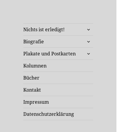
Klaus Staeck
untermenü
Unterwegs in Sachen Kunst
Nichts ist erledigt!
öffnen
und Politik
untermenü
Biografie
öffnen
untermenü
Plakate und Postkarten
öffnen
Kolumnen
Bücher
Kontakt
Impressum
Datenschutzerklärung