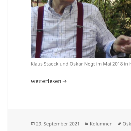
Klaus Staeck und Oskar Negt im Mai 2018 in
Ende mit „alternativlos“
weiterlesen
Veröffentlicht
Kategorien
Sch
29. September 2021
Kolumnen
Osk
am