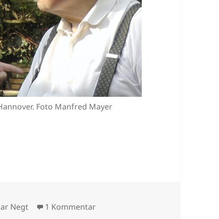
 Hannover. Foto Manfred Mayer
lagwörter
zu Ende mit „alternativlos“
ar Negt
1 Kommentar