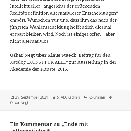
Intellektueller „angesichts der drückenden
Realitätsdefinition alternativloser Entscheidungen“
empört. Wünschen wir uns, dass ihm das nach der
jüngsten Wahlentscheidung hoffentlich diesmal
erspart bleiben wird. Noch ist einiges offen – aber
nicht alternativlos.
Oskar Negt über Klaus Staeck
. Beitrag für den
Katalog „KUNST FÜR ALLE“ zur Ausstellung in der
Akademie der Künste, 2015.
Veröffentlicht
Autor
Kategorien
Schlagwör
29. September 2021
STAECKadmin
Kolumnen
am
Oskar Negt
Ein Kommentar zu „Ende mit
„alternativlos““