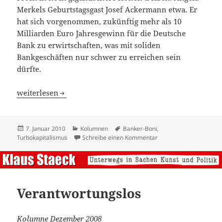
Merkels Geburtstagsgast Josef Ackermann etwa. Er
hat sich vorgenommen, zukünftig mehr als 10
Milliarden Euro Jahresgewinn für die Deutsche
Bank zu erwirtschaften, was mit soliden
Bankgeschäften nur schwer zu erreichen sein
dürfte.
Das System Boni
weiterlesen
Veröffentlicht
Kategorien
Schlagwörter
7. Januar 2010
Kolumnen
Banker-Boni
,
am
zu Das System Boni
Turbokapitalismus
Schreibe einen Kommentar
Verantwortungslos
Kolumne Dezember 2008