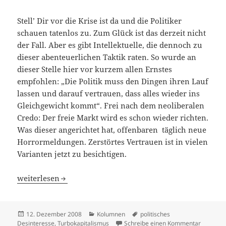
Stell’ Dir vor die Krise ist da und die Politiker
schauen tatenlos zu. Zum Glück ist das derzeit nicht
der Fall. Aber es gibt Intellektuelle, die dennoch zu
dieser abenteuerlichen Taktik raten. So wurde an
dieser Stelle hier vor kurzem allen Ernstes
empfohlen: „Die Politik muss den Dingen ihren Lauf
lassen und darauf vertrauen, dass alles wieder ins
Gleichgewicht kommt“. Frei nach dem neoliberalen
Credo: Der freie Markt wird es schon wieder richten.
Was dieser angerichtet hat, offenbaren täglich neue
Horrormeldungen. Zerstörtes Vertrauen ist in vielen
Varianten jetzt zu besichtigen.
Verantwortungslos
weiterlesen
Veröffentlicht
Kategorien
Schlagwörter
12. Dezember 2008
Kolumnen
politisches
am
zu Veran
Desinteresse
,
Turbokapitalismus
Schreibe einen Kommentar