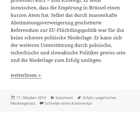
protestiert kurz – und schweigt. Er weiß
inzwischen, dass die Empörung in Brüssel einen
kurzen Atem hat. Selbst das durch massenhafte
Abstimmungsverweigerung gescheiterte
Referendum zur EU-Flüchtlingspolitik war für ihn
keine schwere politische Niederlage. Er kann sich
der weiteren Unterstützung durch polnische,
tschechische und slowakische Politiker gewiss sein
und die Niederlage zum Erfolg umlügen.
Orbans Putsch mit Wiener Hilfe
weiterlesen
Veröffentlicht
Kategorien
Schlagwörter
17. Oktober 2016
Kolumnen
Orbán
,
ungarisches
am
zu Orbans Putsch mit Wiene
Mediengesetz
Schreibe einen Kommentar