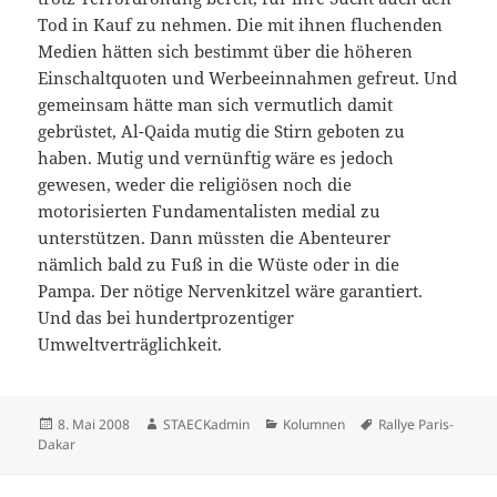
Tod in Kauf zu nehmen. Die mit ihnen fluchenden
Medien hätten sich bestimmt über die höheren
Einschaltquoten und Werbeeinnahmen gefreut. Und
gemeinsam hätte man sich vermutlich damit
gebrüstet, Al-Qaida mutig die Stirn geboten zu
haben. Mutig und vernünftig wäre es jedoch
gewesen, weder die religiösen noch die
motorisierten Fundamentalisten medial zu
unterstützen. Dann müssten die Abenteurer
nämlich bald zu Fuß in die Wüste oder in die
Pampa. Der nötige Nervenkitzel wäre garantiert.
Und das bei hundertprozentiger
Umweltverträglichkeit.
Veröffentlicht
Autor
Kategorien
Schlagwörter
8. Mai 2008
STAECKadmin
Kolumnen
Rallye Paris-
am
Dakar