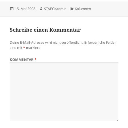
Veröffentlicht
Autor
Kategorien
15. Mai 2008
STAECKadmin
Kolumnen
am
Schreibe einen Kommentar
Deine E-Mail-Adresse wird nicht veröffentlicht.
Erforderliche Felder
sind mit
*
markiert
KOMMENTAR
*