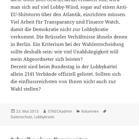
man sich auf viel Lobby-Wind, sogar auf einen Anti-
EU-Shitstorm über den Atlantik, einrichten müssen.
Viel Arbeit für Transparancy und Finance Watch,
damit die Demokratie nicht zur Lobbykratie
verkommt. Die Brüsseler Verhältnisse ähneln denen
in Berlin. Ein Kriterium bei der Wahlentscheidung
sollte deshalb sein: wie viel Unabhängigkeit will
mein Abgeordneter sich leisten?
Derzeit sind beim Bundestag in der Lobbykartei
allein 2141 Verbände offiziell gelistet. Sollten sich
die einflussreichsten von Ihnen nicht auch zur
Wahl stellen?
Veröffentlicht
Autor
Kategorien
Schlagwörter
23. Mai 2013
STAECKadmin
Kolumnen
am
Datenschutz
,
Lobbykratie