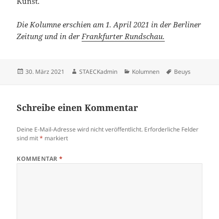
Kunst.
Die Kolumne erschien am 1. April 2021 in der Berliner
Zeitung und in der
Frankfurter Rundschau.
Veröffentlicht
Autor
Kategorien
Schlagwörter
30. März 2021
STAECKadmin
Kolumnen
Beuys
am
Schreibe einen Kommentar
Deine E-Mail-Adresse wird nicht veröffentlicht.
Erforderliche Felder
sind mit
*
markiert
KOMMENTAR
*