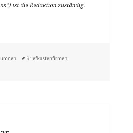
s“) ist die Redaktion zuständig.
tegorien
Schlagwörter
lumnen
Briefkastenfirmen
,
tar