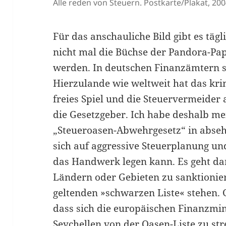
Alle reden von Steuern. Postkarte/Plakat, 20
Für das anschauliche Bild gibt es täg
nicht mal die Büchse der Pandora-Pa
werden. In deutschen Finanzämtern si
Hierzulande wie weltweit hat das kr
freies Spiel und die Steuervermeider a
die Gesetzgeber. Ich habe deshalb me
„Steueroasen-Abwehrgesetz“ in absehb
sich auf aggressive Steuerplanung und
das Handwerk legen kann. Es geht da
Ländern oder Gebieten zu sanktioniere
geltenden »schwarzen Liste« stehen.
dass sich die europäischen Finanzmin
Seychellen von der Oasen-Liste zu st