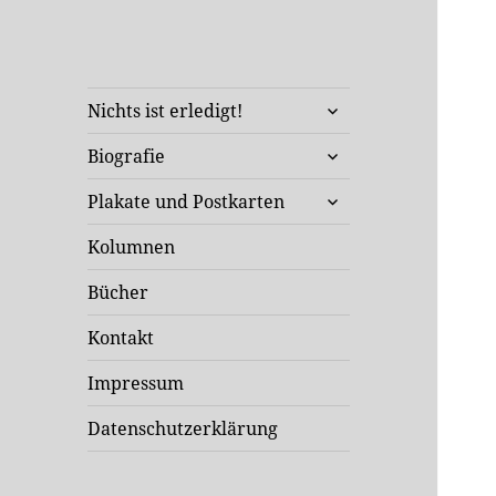
Klaus Staeck
untermenü
Unterwegs in Sachen Kunst
Nichts ist erledigt!
öffnen
und Politik
untermenü
Biografie
öffnen
untermenü
Plakate und Postkarten
öffnen
Kolumnen
Bücher
Kontakt
Impressum
Datenschutzerklärung