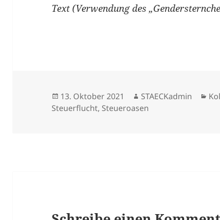
Text (Verwendung des „Gendersternchen
Veröffentlicht
Autor
Ka
13. Oktober 2021
STAECKadmin
Ko
am
Steuerflucht
,
Steueroasen
Schreibe einen Kommen