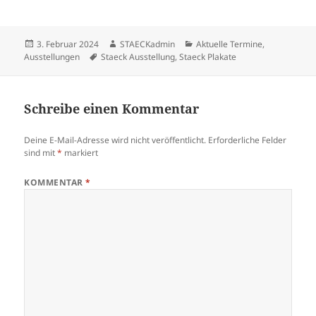
Veröffentlicht
Autor
Kategorien
3. Februar 2024
STAECKadmin
Aktuelle Termine
,
am
Schlagwörter
Ausstellungen
Staeck Ausstellung
,
Staeck Plakate
Schreibe einen Kommentar
Deine E-Mail-Adresse wird nicht veröffentlicht.
Erforderliche Felder
sind mit
*
markiert
KOMMENTAR
*