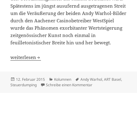
Spätestens im jüngst ausufernd ausgetragenen Streit
um die Veräußerung der beiden Andy Warhol-Bilder
durch den Aachener Casinobetreiber WestSpiel
wurde das Phänomen exorbitanter Wertsteigerung
zeitgenössischer Kunst noch einmal in
feuilletonistischer Breite hin und her bewegt.
Kunst und Geld
weiterlesen
Veröffentlicht
Kategorien
Schlagwörter
12. Februar 2015
Kolumnen
Andy Warhol
,
ART Basel
,
am
zu Kunst und Geld
Steuerdumping
Schreibe einen Kommentar