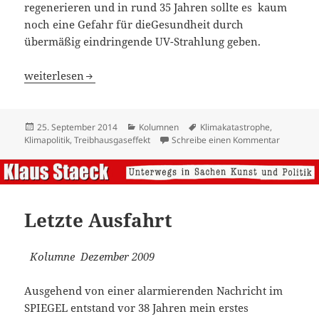
regenerieren und in rund 35 Jahren sollte es kaum
noch eine Gefahr für dieGesundheit durch
übermäßig eindringende UV-Strahlung geben.
Ende Ihrer Zeitreise!
weiterlesen
Veröffentlicht
Kategorien
Schlagwörter
25. September 2014
Kolumnen
Klimakatastrophe
,
am
zu Ende Ih
Klimapolitik
,
Treibhausgaseffekt
Schreibe einen Kommentar
Letzte Ausfahrt
Kolumne Dezember 2009
Ausgehend von einer alarmierenden Nachricht im
SPIEGEL entstand vor 38 Jahren mein erstes