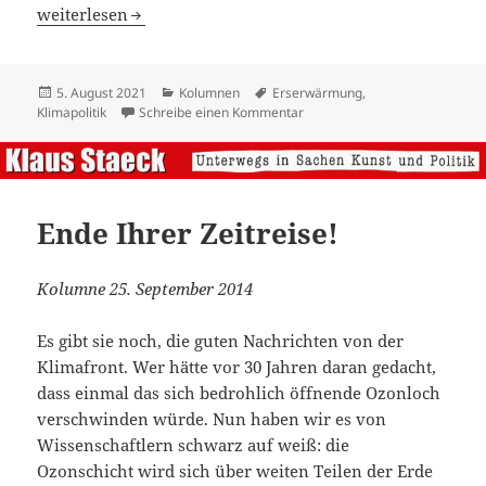
Grönlandeis ade
weiterlesen
Veröffentlicht
Kategorien
Schlagwörter
5. August 2021
Kolumnen
Erserwärmung
,
am
zu Grönlandeis ade
Klimapolitik
Schreibe einen Kommentar
Ende Ihrer Zeitreise!
Kolumne 25. September 2014
Es gibt sie noch, die guten Nachrichten von der
Klimafront. Wer hätte vor 30 Jahren daran gedacht,
dass einmal das sich bedrohlich öffnende Ozonloch
verschwinden würde. Nun haben wir es von
Wissenschaftlern schwarz auf weiß: die
Ozonschicht wird sich über weiten Teilen der Erde