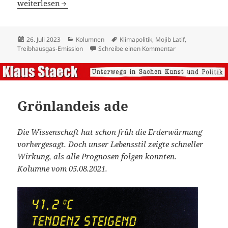
Nachhaltigkeit von Racing-Trucks
weiterlesen
Veröffentlicht
Kategorien
Schlagwörter
26. Juli 2023
Kolumnen
Klimapolitik
,
Mojib Latif
,
am
zu Nachhaltigkeit 
Treibhausgas-Emission
Schreibe einen Kommentar
Grönlandeis ade
Die Wissenschaft hat schon früh die Erderwärmung
vorhergesagt. Doch unser Lebensstil zeigte schneller
Wirkung, als alle Prognosen folgen konnten.
Kolumne vom 05.08.2021.