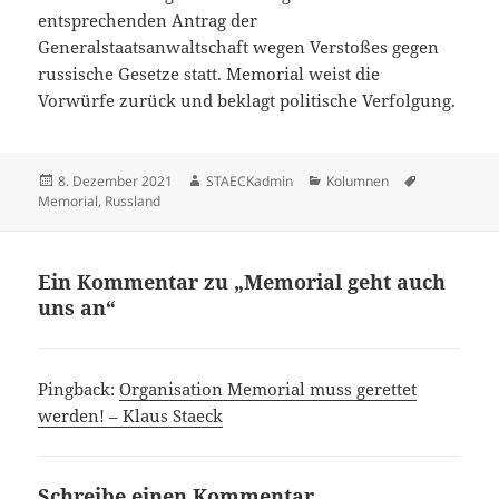
entsprechenden Antrag der
Generalstaatsanwaltschaft wegen Verstoßes gegen
russische Gesetze statt. Memorial weist die
Vorwürfe zurück und beklagt politische Verfolgung.
Veröffentlicht
Autor
Kategorien
Schlagwörte
8. Dezember 2021
STAECKadmin
Kolumnen
am
Memorial
,
Russland
Ein Kommentar zu „Memorial geht auch
uns an“
Pingback:
Organisation Memorial muss gerettet
werden! – Klaus Staeck
Schreibe einen Kommentar