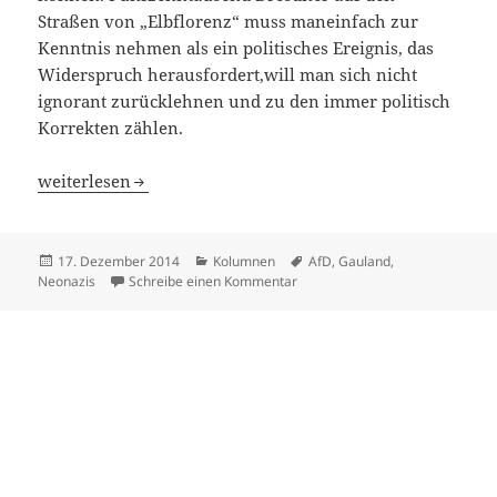
Straßen von „Elbflorenz“ muss maneinfach zur
Kenntnis nehmen als ein politisches Ereignis, das
Widerspruch herausfordert,will man sich nicht
ignorant zurücklehnen und zu den immer politisch
Korrekten zählen.
Das Abendland retten?
weiterlesen
Veröffentlicht
Kategorien
Schlagwörter
17. Dezember 2014
Kolumnen
AfD
,
Gauland
,
am
zu Das Abendland retten?
Neonazis
Schreibe einen Kommentar