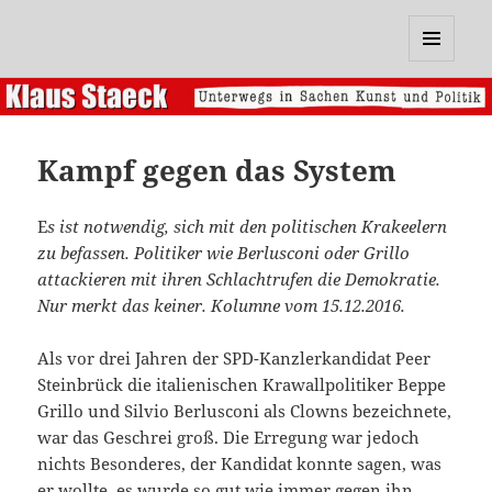
Klaus Staeck
MENÜ
UND
WIDGETS
Kampf gegen das System
E
s ist notwendig, sich mit den politischen Krakeelern
zu befassen. Politiker wie Berlusconi oder Grillo
attackieren mit ihren Schlachtrufen die Demokratie.
Nur merkt das keiner. Kolumne vom 15.12.2016.
Als vor drei Jahren der SPD-Kanzlerkandidat Peer
Steinbrück die italienischen Krawallpolitiker Beppe
Grillo und Silvio Berlusconi als Clowns bezeichnete,
war das Geschrei groß. Die Erregung war jedoch
nichts Besonderes, der Kandidat konnte sagen, was
er wollte, es wurde so gut wie immer gegen ihn