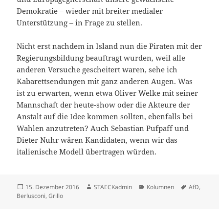
Demokratie – wieder mit breiter medialer
Unterstützung – in Frage zu stellen.
Nicht erst nachdem in Island nun die Piraten mit der
Regierungsbildung beauftragt wurden, weil alle
anderen Versuche gescheitert waren, sehe ich
Kabarettsendungen mit ganz anderen Augen. Was
ist zu erwarten, wenn etwa Oliver Welke mit seiner
Mannschaft der heute-show oder die Akteure der
Anstalt auf die Idee kommen sollten, ebenfalls bei
Wahlen anzutreten? Auch Sebastian Pufpaff und
Dieter Nuhr wären Kandidaten, wenn wir das
italienische Modell übertragen würden.
Veröffentlicht
Autor
Kategorien
Schlagwört
15. Dezember 2016
STAECKadmin
Kolumnen
AfD
,
am
Berlusconi
,
Grillo