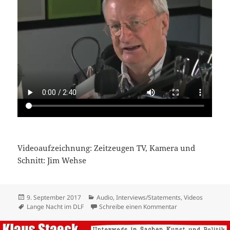
Videoaufzeichnung: Zeitzeugen TV, Kamera und
Schnitt: Jim Wehse
Veröffentlicht
Kategorien
9. September 2017
Audio
,
Interviews/Statements
,
Videos
am
Schlagwörter
zu „Nichts ist erl
Lange Nacht im DLF
Schreibe einen Kommentar