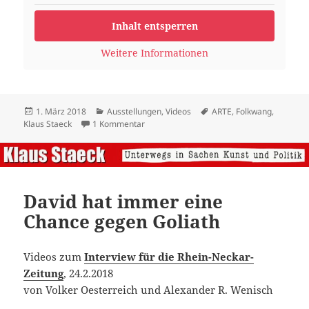
Inhalt entsperren
Weitere Informationen
Veröffentlicht
Kategorien
Schlagwörter
1. März 2018
Ausstellungen
,
Videos
ARTE
,
Folkwang
,
am
zu ARTE-Trailer zur Ausstellung „Sand fürs
Klaus Staeck
1 Kommentar
David hat immer eine
Chance gegen Goliath
Videos zum
Interview für die Rhein-Neckar-
Zeitung
, 24.2.2018
von Volker Oesterreich und Alexander R. Wenisch