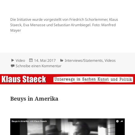
Beuys in Amerika
Beuys in Amerika (1974), Screenshot
Klaus Staeck interviewt Joseph Beuys am 19. Januar
1974 auf dem New Yorker Kennedy-Airport nach der