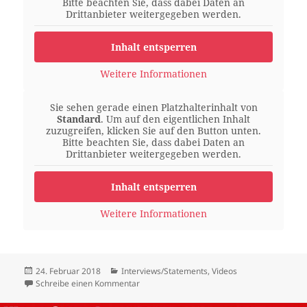
Bitte beachten Sie, dass dabei Daten an
Drittanbieter weitergegeben werden.
Inhalt entsperren
Weitere Informationen
Sie sehen gerade einen Platzhalterinhalt von
Standard
. Um auf den eigentlichen Inhalt
zuzugreifen, klicken Sie auf den Button unten.
Bitte beachten Sie, dass dabei Daten an
Drittanbieter weitergegeben werden.
Inhalt entsperren
Weitere Informationen
Veröffentlicht
Kategorien
24. Februar 2018
Interviews/Statements
,
Videos
am
zu David hat immer eine Chance gegen Goli
Schreibe einen Kommentar