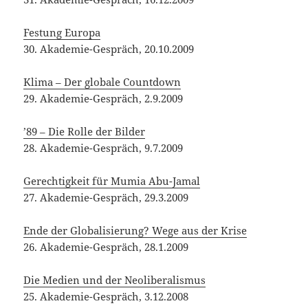
27. Akademie-Gespräch, 29.3.2009
Ende der Globalisierung? Wege aus der Krise
26. Akademie-Gespräch, 28.1.2009
Die Medien und der Neoliberalismus
25. Akademie-Gespräch, 3.12.2008
Format
Veröffentlicht
Kategorien
Video
8. Juni 2015
Akademie-Gespräche
,
Videos
am
zu Videodokumentationen der Akademie-G
Schreibe einen Kommentar
hamlet_X || Manfred