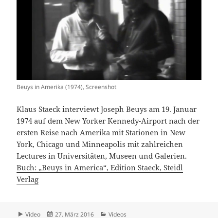
ersten Reise nach Amerika mit Stationen in New
York, Chicago und Minneapolis mit zahlreichen
Lectures in Universitäten, Museen und Galerien.
Buch: „Beuys in America“, Edition Staeck, Steidl
Verlag
Format
Veröffentlicht
Kategorien
Video
27. März 2016
Videos
am
zu Beuys in Amerika
Schreibe einen Kommentar
Videodokumentationen der Akademie-
Gespräche
Heinrich Böll – notwendige Erinnerung
62. Akademie-Gespräch, 7.6.2015
Der Kunstverein. Auslaufmodell oder