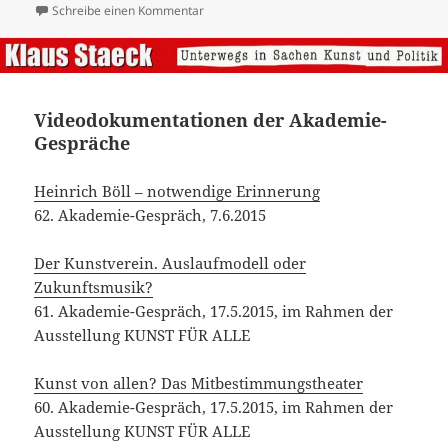
Zukunftsmusik?
61. Akademie-Gespräch, 17.5.2015, im Rahmen der
Ausstellung KUNST FÜR ALLE
Kunst von allen? Das Mitbestimmungstheater
60. Akademie-Gespräch, 17.5.2015, im Rahmen der
Ausstellung KUNST FÜR ALLE
Keine Kunst: Die Kamera als Menschenfresser
59. Akademie-Gespräch, 22.4.2015
Georg Stefan Trollerund Klaus Staeck im Gespräch
mit Rüdiger Suchsland
KUNST FÜR ALLE. Nicht einknicken! 12 Wochen
nach Charlie Hebdo
58. Akademie-Gespräch, 28.3.2015
Zuspitzungen, Störungen und Provokationen der
Satire. Ist sie im Sinne der Kunstfreiheit um jeden
Preis zu verteidigen?