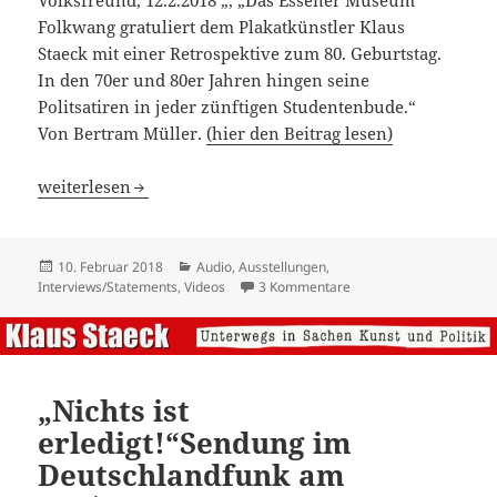
Folkwang gratuliert dem Plakatkünstler Klaus
Staeck mit einer Retrospektive zum 80. Geburtstag.
In den 70er und 80er Jahren hingen seine
Politsatiren in jeder zünftigen Studentenbude.“
Von
Bertram Müller.
(hier den Beitrag lesen)
Medien zur Ausstellung „Sand fürs Getriebe“
weiterlesen
Veröffentlicht
Kategorien
10. Februar 2018
Audio
,
Ausstellungen
,
am
zu Medien zur Ausstellu
Interviews/Statements
,
Videos
3 Kommentare
„Nichts ist
erledigt!“Sendung im
Deutschlandfunk am