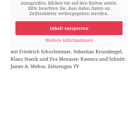
zuzugreifen, klicken Sie auf den Button unten.
Bitte beachten Sie, dass dabei Daten an
Drittanbieter weitergegeben werden.
Inhalt entsperren
Weitere Informationen
mit Friedrich Schorlemmer, Sebastian Krumbiegel,
Klaus Staeck und Eva Menasse; Kamera und Schnitt:
James A. Wehse, Zeitzeugen TV
Die Initiative wurde vorgestellt von Friedrich Schorlemmer, Klaus
Staeck, Eva Menasse und Sebastian Krumbiegel. Foto: Manfred
Mayer
Format
Veröffentlicht
Kategorien
Video
14. Mai 2017
Interviews/Statements
,
Videos
am
zu Pressegespräch zur Wählerinitiative für 
Schreibe einen Kommentar