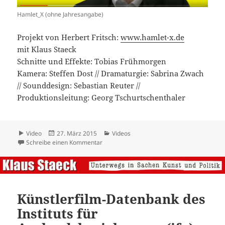
am
zu hamlet_X || Manfred
Schreibe einen Kommentar
Künstlerfilm-Datenbank des
Instituts für
Auslandsbeziehungen (ifa)
Teil 1
ABEND
BRD
1983
31 min.
Detailan
MAHL
sicht
UND
NAGEL
BOOT:
KUNST
ALS